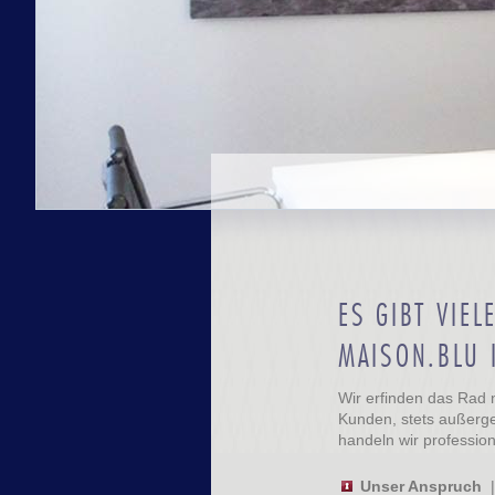
ES GIBT VIE
MAISON.BLU 
Wir erfinden das Rad 
Kunden, stets außerge
handeln wir profession
Unser Anspruch
|