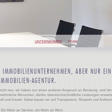
UNTERNEHMEN
TEAM
LE IMMOBILIENUNTERNEHMEN, ABER NUR EIN
IMMOBILIEN-AGENTUR.
nicht neu; wir haben nur einen anderen Anspruch an Beratung und Ver
wöhnliche Menschen, dürfen überdurchschnittliche Leistungen erwarte
ell und kreativ. Dabei bauen wir auf Transparenz, Respekt und Authenti
 Ein Mehr an Service, ein Mehr an Wert.