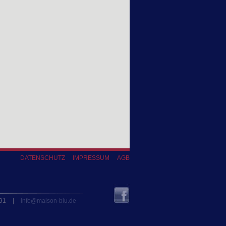
DATENSCHUTZ
IMPRESSUM
AGB
 91
|
info@maison-blu.de