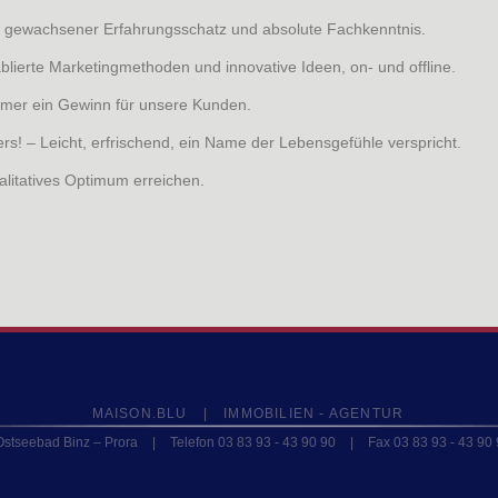
n gewachsener Erfahrungsschatz und absolute Fachkenntnis.
ablierte Marketingmethoden und innovative Ideen, on- und offline.
mer ein Gewinn für unsere Kunden.
rs! – Leicht, erfrischend, ein Name der Lebensgefühle verspricht.
alitatives Optimum erreichen.
MAISON.BLU
|
IMMOBILIEN - AGENTUR
stseebad Binz – Prora
|
Telefon 03 83 93 - 43 90 90
|
Fax 03 83 93 - 43 90