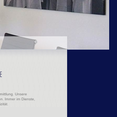
E
mittlung. Unsere
n. Immer im Dienste,
zität.