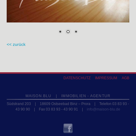
<< zurück
DATENSCHUTZ
IMPRESSUM
AGB
MAISON.BLU
|
IMMOBILIEN - AGENTUR
Südstrand 203
|
18609 Ostseebad Binz – Prora
|
Telefon 03 83 93 -
43 90 90
|
Fax 03 83 93 - 43 90 91
|
info@maison-blu.de