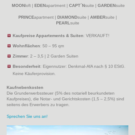
MOON
loft |
EDEN
apartment |
CAPT´N
suite |
GARDEN
suite
PRINCE
apartment |
DIAMOND
suite |
AMBER
suite |
PEARL
suite
Kaufpreise Appartements & Suiten
: VERKAUFT!
Wohnflächen
: 50 – 95 qm
Zimmer
: 2 – 3,5 | 2 Garden Suiten
Besonderheit
: Eigennutzer: Denkmal-AfA nach § 10 EStG.
Keine Käuferprovision.
Kaufnebenkosten
Die Grunderwerbssteuer (5% des notariell beurkundeten
Kaufpreises), die Notar- und Gerichtskosten (1,5 – 2,5%) sind
seitens des Erwerbers zu tragen.
Sprechen Sie uns an!